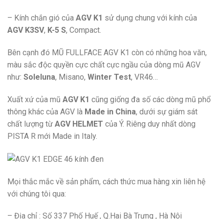
– Kính chắn gió của
AGV K1
sử dụng chung với kính của
AGV K3SV
,
K-5 S
, Compact.
Bên cạnh đó MŨ FULLFACE AGV K1 còn có những hoa văn,
màu sắc độc quyền cực chất cực ngầu của dòng mũ AGV
như:
Soleluna
, Misano,
Winter Test
, VR46…
Xuất xứ của mũ
AGV K1
cũng giống đa số các dòng mũ phổ
thông khác của AGV là
Made in China
, dưới sự giám sát
chất lượng từ
AGV HELMET
của Ý. Riêng duy nhất dòng
PISTA R mới Made in Italy.
Mọi thắc mắc về sản phẩm, cách thức mua hàng xin liên hệ
với chúng tôi qua:
– Địa chỉ : Số 337 Phố Huế , Q.Hai Bà Trưng , Hà Nội