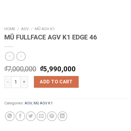
HOME
/
AGV
/
MŨ AGV K1
MŨ FULLFACE AGV K1 EDGE 46
Original
Current
₫
7,000,000
₫
5,990,000
price
price
MŨ FULLFACE AGV K1 EDGE 46 quantity
was:
is:
ADD TO CART
₫7,000,000.
₫5,990,000.
Categories:
AGV
,
Mũ AGV K1