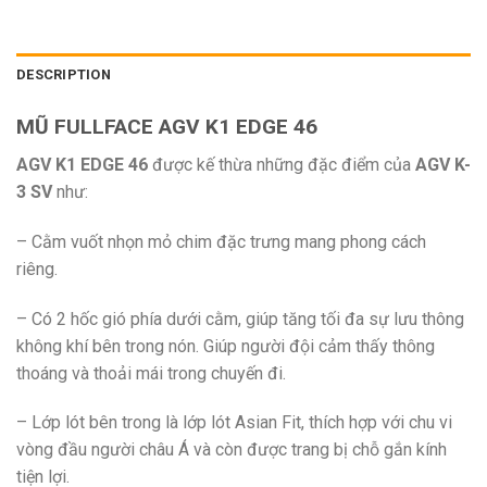
DESCRIPTION
MŨ FULLFACE AGV K1 EDGE 46
AGV K1 EDGE 46
được kế thừa những đặc điểm của
AGV K-
3 SV
như:
– Cằm vuốt nhọn mỏ chim đặc trưng mang phong cách
riêng.
– Có 2 hốc gió phía dưới cằm, giúp tăng tối đa sự lưu thông
không khí bên trong nón. Giúp người đội cảm thấy thông
thoáng và thoải mái trong chuyến đi.
– Lớp lót bên trong là lớp lót Asian Fit, thích hợp với chu vi
vòng đầu người châu Á và còn được trang bị chỗ gắn kính
tiện lợi.