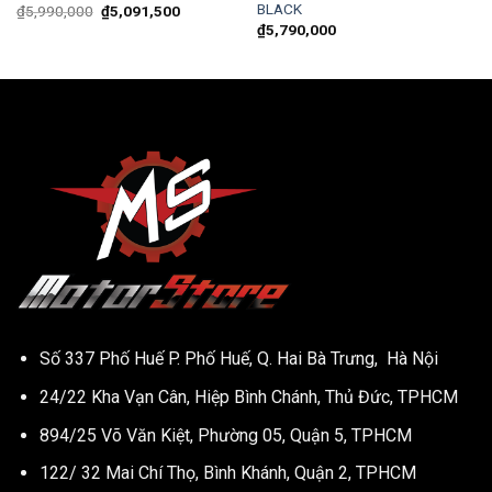
BLACK
Original
Current
₫
5,990,000
₫
5,091,500
price
price
₫
5,790,000
was:
is:
₫5,990,000.
₫5,091,500.
Số 337 Phố Huế P. Phố Huế, Q. Hai Bà Trưng, Hà Nội
24/22 Kha Vạn Cân, Hiệp Bình Chánh, Thủ Đức, TPHCM
894/25 Võ Văn Kiệt, Phường 05, Quận 5, TPHCM
122/ 32 Mai Chí Thọ, Bình Khánh, Quận 2, TPHCM