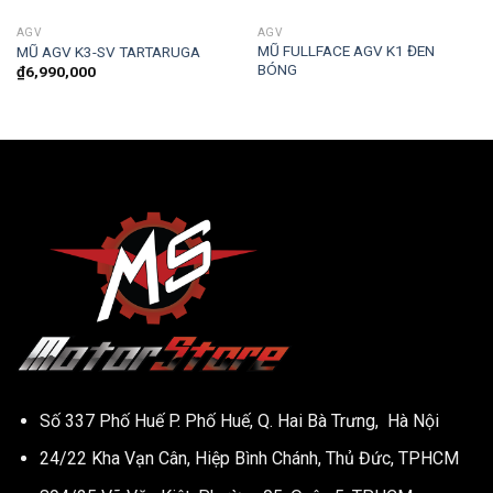
AGV
AGV
MŨ FULLFACE AGV K1 ĐEN
MŨ AGV K3-SV TARTARUGA
BÓNG
₫
6,990,000
00.
Số 337 Phố Huế P. Phố Huế, Q. Hai Bà Trưng, Hà Nội
24/22 Kha Vạn Cân, Hiệp Bình Chánh, Thủ Đức, TPHCM