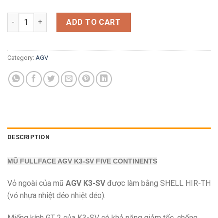
MŨ FULLFACE AGV K3-SV FIVE CONTINENTS quantity
ADD TO CART
Category:
AGV
DESCRIPTION
MŨ FULLFACE AGV K3-SV FIVE CONTINENTS
Vỏ ngoài của mũ
AGV K3-SV
được làm bằng SHELL HIR-TH
(vỏ nhựa nhiệt dẻo nhiệt dẻo).
​Miếng kính GT 2 của K3-SV có khả năng giảm tốc, chống