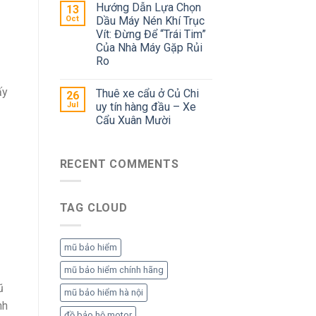
Hướng Dẫn Lựa Chọn
13
Oct
Dầu Máy Nén Khí Trục
Vít: Đừng Để “Trái Tim”
Của Nhà Máy Gặp Rủi
Ro
ấy
Thuê xe cẩu ở Củ Chi
26
Jul
uy tín hàng đầu – Xe
Cẩu Xuân Mười
RECENT COMMENTS
TAG CLOUD
mũ bảo hiểm
mũ bảo hiểm chính hãng
ũ
mũ bảo hiểm hà nội
nh
đồ bảo hộ motor