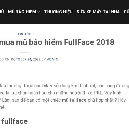
HỦ
MŨ BẢO HIỂM
THƯƠNG HIỆU
SỬA XE MÁY TẠI NHÀ
CỨ
TIN TỨC
 mua mũ bảo hiểm FullFace 2018
ED ON
OCTOBER 24, 2022
BY
ADMIN
 đầu thường được các biker sử dụng khi đi phượt, các cung đườn
face là lựa chọn hoàn hảo cho những người đi xe PKL. Vậy kinh
 ? Làm sao để bạn có một chiếc
mũ fullface
phù hợp nhất ? Hãy
hé.
fullface