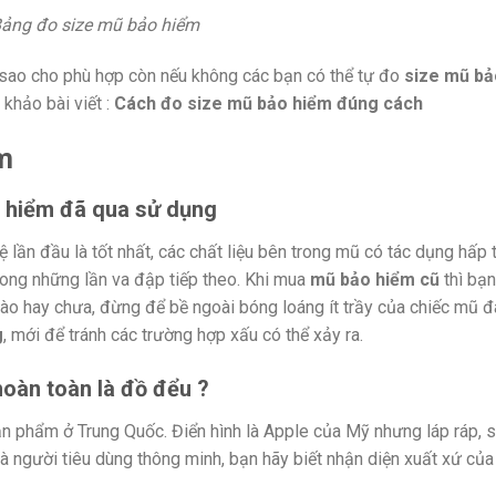
ảng đo size mũ bảo hiểm
sao cho phù hợp còn nếu không các bạn có thể tự đo
size mũ bả
khảo bài viết :
Cách đo size mũ bảo hiểm đúng cách
m
 hiểm đã qua sử dụng
 lần đầu là tốt nhất, các chất liệu bên trong mũ có tác dụng hấp 
rong những lần va đập tiếp theo. Khi mua
mũ bảo hiểm cũ
thì bạn
ào hay chưa, đừng để bề ngoài bóng loáng ít trầy của chiếc mũ 
g
, mới để tránh các trường hợp xấu có thể xảy ra.
oàn toàn là đồ đểu ?
sản phẩm ở Trung Quốc. Điển hình là Apple của Mỹ nhưng láp ráp, 
là người tiêu dùng thông minh, bạn hãy biết nhận diện xuất xứ của