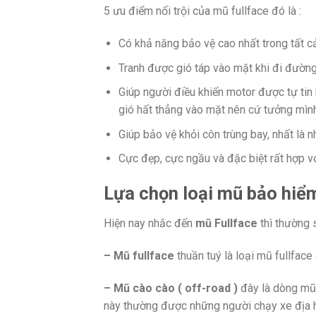
5 ưu điểm nổi trội của mũ fullface đó là :
Có khả năng bảo vệ cao nhất trong tất c
Tranh được gió táp vào mặt khi đi đường
Giúp người điều khiển motor được tự tin
gió hất thẳng vào mặt nên cứ tưởng mìn
Giúp bảo vệ khỏi côn trùng bay, nhất là
Cực đẹp, cực ngầu và đặc biệt rất hợp vớ
Lựa chọn loại mũ bảo hiể
Hiện nay nhắc đến
mũ Fullface
thì thường 
– Mũ fullface
thuần tuý là loại mũ fullface
– Mũ cào cào ( off-road )
đây là dòng mũ 
này thường được những người chạy xe địa 