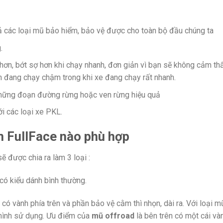
ả các loại mũ bảo hiểm, bảo vệ được cho toàn bộ đầu chúng ta
.
 hơn, bớt sợ hơn khi chạy nhanh, đơn giản vì bạn sẽ không cảm th
h đang chạy chậm trong khi xe đang chạy rất nhanh.
 những đoạn đường rừng hoặc ven rừng hiệu quả
i các loại xe PKL.
m FullFace nào phù hợp
sẽ được chia ra làm 3 loại :
 có kiểu dánh bình thường.
có vành phía trên và phần bảo vệ cằm thì nhọn, dài ra. Với loại m
hình sử dụng. Ưu điểm của
mũ
offroad
là bên trên có một cái và