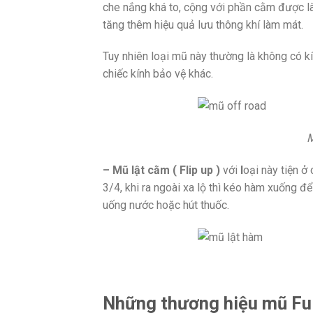
che nắng khá to, cộng với phần cằm được l
tăng thêm hiệu quả lưu thông khí làm mát.
Tuy nhiên loại mũ này thường là không có k
chiếc kính bảo vệ khác.
M
– Mũ lật cằm ( Flip up )
với
l
oại này tiện ở 
3/4, khi ra ngoài xa lộ thì kéo hàm xuống để 
uống nước hoặc hút thuốc.
Những thương hiệu mũ Full