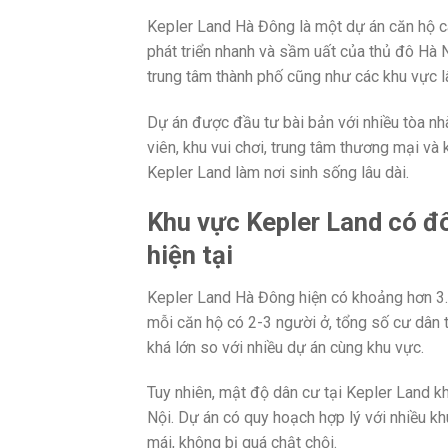
Kepler Land Hà Đông là một dự án căn hộ c
phát triển nhanh và sầm uất của thủ đô Hà Nộ
trung tâm thành phố cũng như các khu vực l
Dự án được đầu tư bài bản với nhiều tòa nhà
viên, khu vui chơi, trung tâm thương mại và k
Kepler Land làm nơi sinh sống lâu dài.
Khu vực Kepler Land có đ
hiện tại
Kepler Land Hà Đông hiện có khoảng hơn 3.0
mỗi căn hộ có 2-3 người ở, tổng số cư dân 
khá lớn so với nhiều dự án cùng khu vực.
Tuy nhiên, mật độ dân cư tại Kepler Land k
Nội. Dự án có quy hoạch hợp lý với nhiều k
mái, không bị quá chật chội.