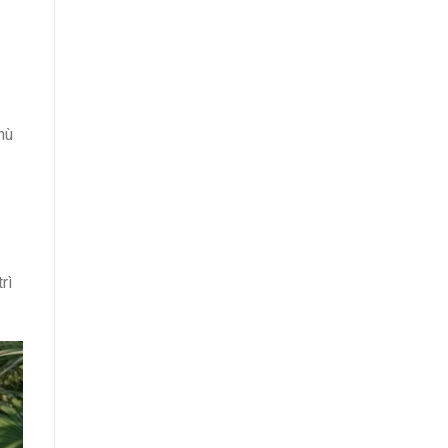
hù
rì