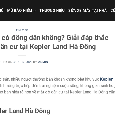
HỦ
MŨ BẢO HIỂM
THƯƠNG HIỆU
SỬA XE MÁY TẠI NHÀ
CỨ
TIN TỨC
 có đông dân không? Giải đáp thắc
ân cư tại Kepler Land Hà Đông
STED ON
JUNE 5, 2025
BY
ADMIN
ng sản, nhiều người thường băn khoăn không biết khu vực
Kepler
 hưởng trực tiếp đến trải nghiệm cuộc sống, không gian sinh ho
giúp bạn hiểu rõ hơn về mật độ dân cư tại Kepler Land Hà Đông cũ
ler Land Hà Đông