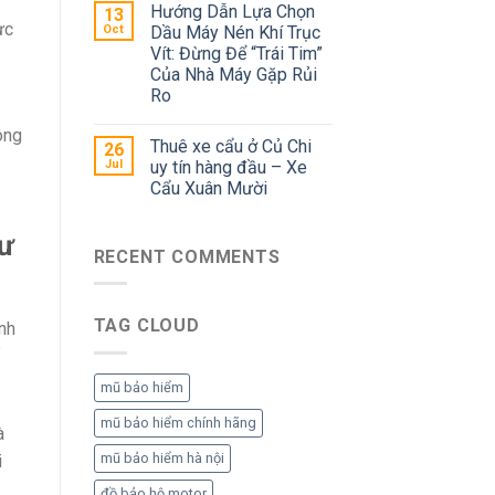
Hướng Dẫn Lựa Chọn
13
ực
Oct
Dầu Máy Nén Khí Trục
Vít: Đừng Để “Trái Tim”
Của Nhà Máy Gặp Rủi
Ro
ông
Thuê xe cẩu ở Củ Chi
26
Jul
uy tín hàng đầu – Xe
Cẩu Xuân Mười
cư
RECENT COMMENTS
TAG CLOUD
nh
mũ bảo hiểm
mũ bảo hiểm chính hãng
à
mũ bảo hiểm hà nội
i
đồ bảo hộ motor