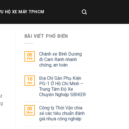
U HỘ XE MÁY TPHCM
BÀI VIẾT PHỔ BIẾN
Chành xe Bình Dương
05
Feb
đi Cam Ranh nhanh
chóng, an toàn
Địa Chỉ Gắn Phụ Kiện
10
Jan
PG-1 Ở Hồ Chí Minh –
Trung Tâm Độ Xe
Chuyên Nghiệp SBIKER
ạt
ng
Công ty Thời Vận chia
05
Nov
sẻ các tiêu chuẩn đánh
giá nhựa công nghiệp