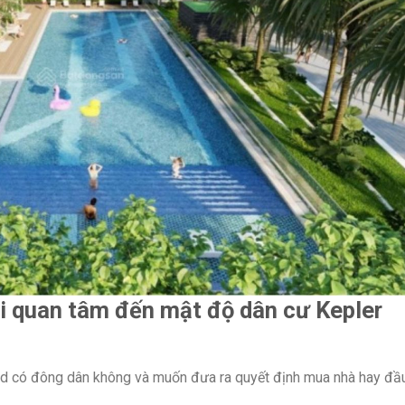
i quan tâm đến mật độ dân cư Kepler
d có đông dân không và muốn đưa ra quyết định mua nhà hay đầ