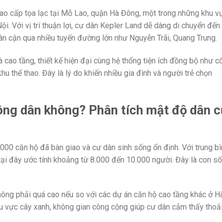
ao cấp tọa lạc tại Mỗ Lao, quận Hà Đông, một trong những khu v
i. Với vị trí thuận lợi, cư dân Kepler Land dễ dàng di chuyển đến
ân cận qua nhiều tuyến đường lớn như Nguyễn Trãi, Quang Trung.
 cao tầng, thiết kế hiện đại cùng hệ thống tiện ích đồng bộ như c
hu thể thao. Đây là lý do khiến nhiều gia đình và người trẻ chọn
ông dân không? Phân tích mật độ dân 
00 căn hộ đã bàn giao và cư dân sinh sống ổn định. Với trung bì
tại đây ước tính khoảng từ 8.000 đến 10.000 người. Đây là con số
hông phải quá cao nếu so với các dự án căn hộ cao tầng khác ở H
hu vực cây xanh, không gian công cộng giúp cư dân cảm thấy thoả