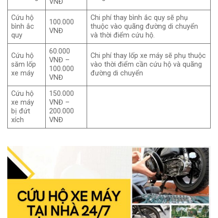
VNĐ
Cứu hộ
Chi phí thay bình ắc quy sẽ phụ
100.000
bình ắc
thuộc vào quãng đường di chuyển
VNĐ
quy
và thời điểm cứu hộ.
60.000
Cứu hộ
Chi phí thay lốp xe máy sẽ phụ thuộc
VNĐ –
săm lốp
vào thời điểm cần cứu hộ và quãng
100.000
xe máy
đường di chuyển
VNĐ
Cứu hộ
150.000
xe máy
VNĐ –
bị đứt
200.000
xích
VNĐ