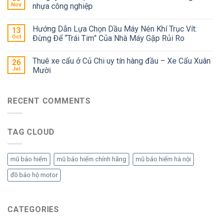
Nov
nhựa công nghiệp
Hướng Dẫn Lựa Chọn Dầu Máy Nén Khí Trục Vít:
13
Oct
Đừng Để “Trái Tim” Của Nhà Máy Gặp Rủi Ro
Thuê xe cẩu ở Củ Chi uy tín hàng đầu – Xe Cẩu Xuân
26
Jul
Mười
RECENT COMMENTS
TAG CLOUD
mũ bảo hiểm
mũ bảo hiểm chính hãng
mũ bảo hiểm hà nội
đồ bảo hộ motor
CATEGORIES