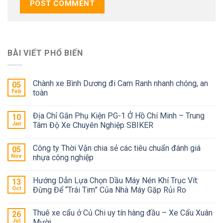
BÀI VIẾT PHỔ BIẾN
Chành xe Bình Dương đi Cam Ranh nhanh chóng, an
05
Feb
toàn
Địa Chỉ Gắn Phụ Kiện PG-1 Ở Hồ Chí Minh – Trung
10
Jan
Tâm Độ Xe Chuyên Nghiệp SBIKER
Công ty Thời Vận chia sẻ các tiêu chuẩn đánh giá
05
Nov
nhựa công nghiệp
Hướng Dẫn Lựa Chọn Dầu Máy Nén Khí Trục Vít:
13
Oct
Đừng Để “Trái Tim” Của Nhà Máy Gặp Rủi Ro
Thuê xe cẩu ở Củ Chi uy tín hàng đầu – Xe Cẩu Xuân
26
Jul
Mười