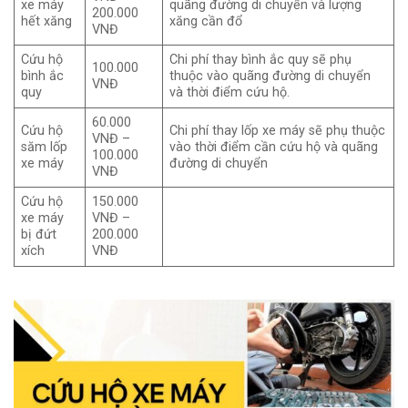
xe máy
quãng đường di chuyển và lượng
200.000
hết xăng
xăng cần đổ
VNĐ
Cứu hộ
Chi phí thay bình ắc quy sẽ phụ
100.000
bình ắc
thuộc vào quãng đường di chuyển
VNĐ
quy
và thời điểm cứu hộ.
60.000
Cứu hộ
Chi phí thay lốp xe máy sẽ phụ thuộc
VNĐ –
săm lốp
vào thời điểm cần cứu hộ và quãng
100.000
xe máy
đường di chuyển
VNĐ
Cứu hộ
150.000
xe máy
VNĐ –
bị đứt
200.000
xích
VNĐ