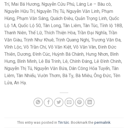
Trí, Mai Bá Hương, Nguyễn Cửu Phú, Láng Le – Bàu cò,
Nguyễn Hữu Trí, Nguyễn Thị Tú, Nguyễn Văn Linh, Phạm
Hùng, Phạm Văn Sáng, Quách Điêu, Quản Trọng Linh, Quốc
Lộ 1A, Quốc Lộ 50, Tân Long, Tân Liêm, Tân Túc, Tỉnh lộ 18B,
Thanh Niên, Thế Lữ, Thích Thiện Hòa, Trần Đại Nghĩa, Trần
Văn Giàu, Trịnh Như Khuê, Trịnh Quang Nghị, Trương Văn Đa,
Vĩnh Lộc, Võ Trần Chí, Võ Văn Kiệt, Võ Văn Vân, Đinh Đức
Thiên, Dương, Đình Cúc, Huỳnh Bá Chánh, Hưng Nhơn, Bình
Hưng, Bình Minh, Lê Bá Trinh, Lê, Chính Đáng, Lê Đình Chinh,
Nguyễn Thị Tú, Nguyễn Văn Bứa, Dân Công Hỏa Tuyến, Tân
Liêm, Tân Nhiểu, Vườn Thơm, Bà Tỵ, Bà Miêu, Ông Đức, Tên
Lửa, An Hạ.
This entry was posted in
Tin tức
. Bookmark the
permalink
.