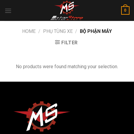
Skip
0
to
content
HOME
/
PHỤ TÙNG XE
/
BỘ PHẬN MÁY
FILTER
No products were found matching your selection.