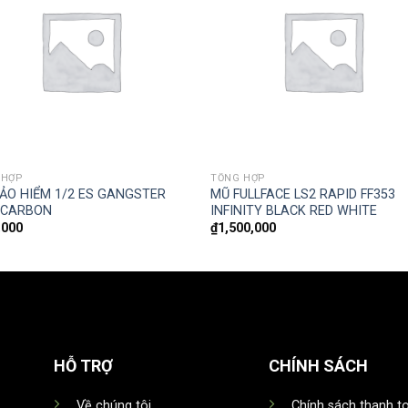
 HỢP
TỔNG HỢP
ẢO HIỂM 1/2 ES GANGSTER
MŨ FULLFACE LS2 RAPID FF353
 CARBON
INFINITY BLACK RED WHITE
,000
₫
1,500,000
HỖ TRỢ
CHÍNH SÁCH
Về chúng tôi
Chính sách thanh t