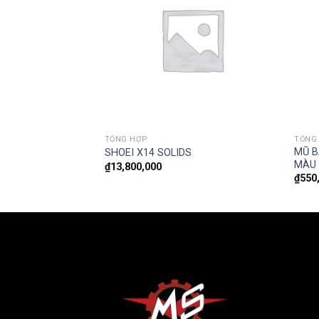
TỔNG HỢP
TỔNG
MŨ B
 MOMENTUM BLACK
SHOEI X14 SOLIDS
MÀU
₫
13,800,000
₫
550