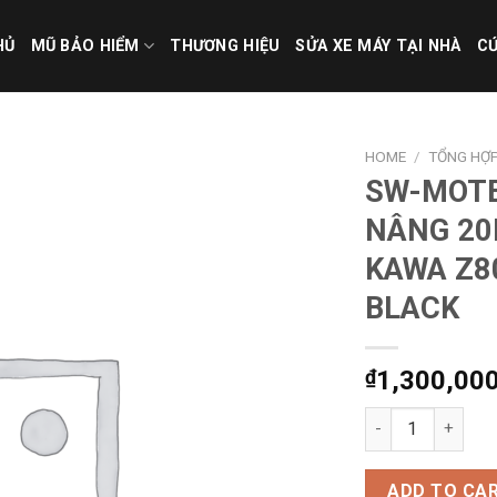
HỦ
MŨ BẢO HIỂM
THƯƠNG HIỆU
SỬA XE MÁY TẠI NHÀ
CỨ
HOME
/
TỔNG HỢ
SW-MOT
NÂNG 2
KAWA Z80
BLACK
₫
1,300,00
SW-MOTECH GÙ N
ADD TO CA