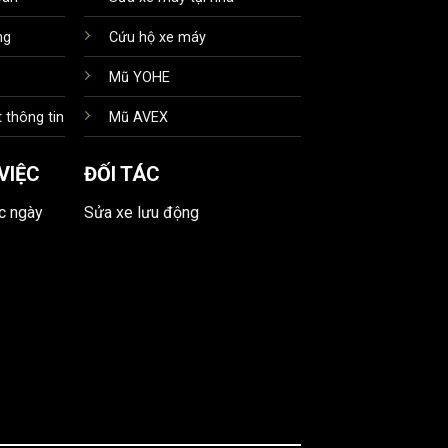
ng
Cứu hộ xe máy
Mũ YOHE
 thông tin
Mũ AVEX
VIỆC
ĐỐI TÁC
ác ngày
Sửa xe lưu động