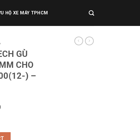
U HỘ XE MÁY TPHCM
P
ECH GÙ
0MM CHO
0(12-) –
0
ÂNG 20MM CHO KAWA Z800(12-) – BLACK quantity
RT