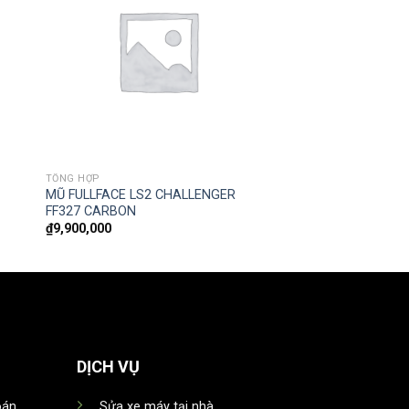
TỔNG HỢP
MŨ FULLFACE LS2 CHALLENGER
FF327 CARBON
₫
9,900,000
DỊCH VỤ
oán
Sửa xe máy tại nhà