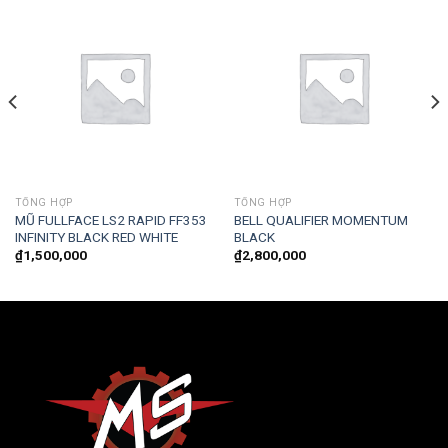
TỔNG HỢP
TỔNG HỢP
MŨ FULLFACE LS2 RAPID FF353
BELL QUALIFIER MOMENTUM
INFINITY BLACK RED WHITE
BLACK
₫
1,500,000
₫
2,800,000