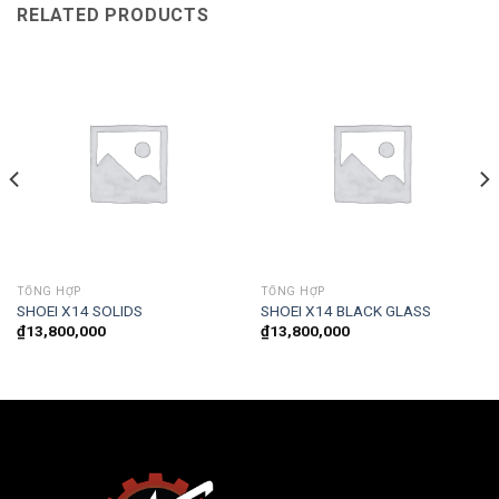
RELATED PRODUCTS
TỔNG HỢP
TỔNG HỢP
SHOEI X14 SOLIDS
SHOEI X14 BLACK GLASS
₫
13,800,000
₫
13,800,000
t
00,000.