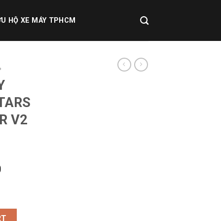
U HỘ XE MÁY TPHCM
P
Y
TARS
R V2
0
STARS SMX-1 AIR V2 BLACK quantity
RT