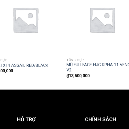
 HỢP
TỔNG HỢP
MŨ FULLFACE HJC RPHA 11 VE
I X14 ASSAIL RED/BLACK
V2
800,000
₫
13,500,000
HỖ TRỢ
CHÍNH SÁCH