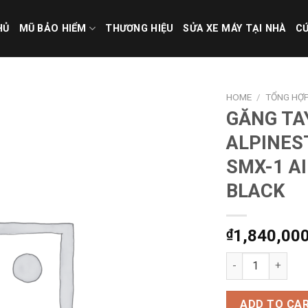
HỦ
MŨ BẢO HIỂM
THƯƠNG HIỆU
SỬA XE MÁY TẠI NHÀ
CỨ
HOME
/
TỔNG HỢ
GĂNG TA
ALPINES
SMX-1 AI
BLACK
₫
1,840,00
GĂNG TAY ALPINE
ADD TO CA