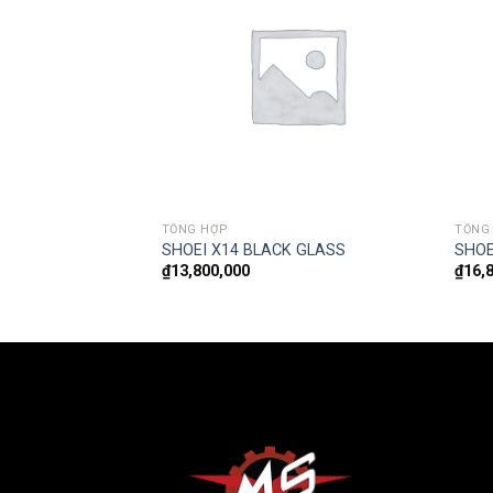
TỔNG HỢP
TỔNG
asico sợi thủy tinh
SHOEI X14 BLACK GLASS
SHOE
₫
13,800,000
₫
16,