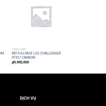
TỔNG HỢP
NOM
MŨ FULLFACE LS2 CHALLENGER
FF327 CARBON
₫
9,900,000
DỊCH VỤ