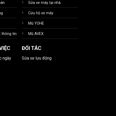
oán
Sửa xe máy tại nhà
ng
Cứu hộ xe máy
Mũ YOHE
 thông tin
Mũ AVEX
VIỆC
ĐỐI TÁC
ác ngày
Sửa xe lưu động