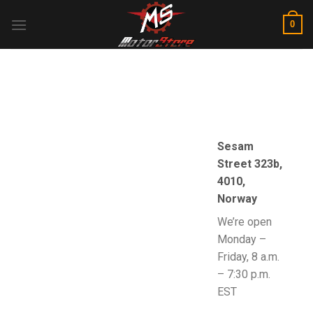
Skip
0
to
content
Sesam
Street 323b,
4010,
Norway
We’re open
Monday –
Friday, 8 a.m.
– 7:30 p.m.
EST