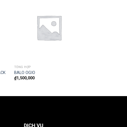
TỔNG HỢP
ACK
BALO OGIO
₫
1,500,000
DỊCH VỤ