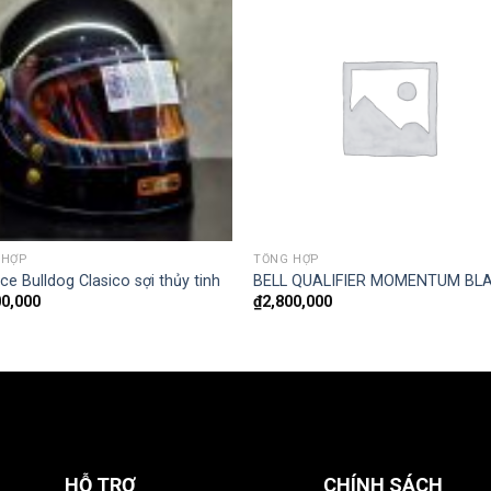
 HỢP
TỔNG HỢP
ace Bulldog Clasico sợi thủy tinh
BELL QUALIFIER MOMENTUM BL
00,000
₫
2,800,000
HỖ TRỢ
CHÍNH SÁCH