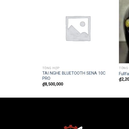
TỔNG HỢP
TỔNG
TAI NGHE BLUETOOTH SENA 10C
L RED/BLACK
Fullf
PRO
₫
2,2
₫
8,500,000