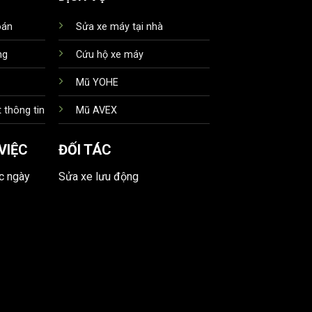
oán
Sửa xe máy tại nhà
ng
Cứu hộ xe máy
Mũ YOHE
 thông tin
Mũ AVEX
VIỆC
ĐỐI TÁC
ác ngày
Sửa xe lưu động