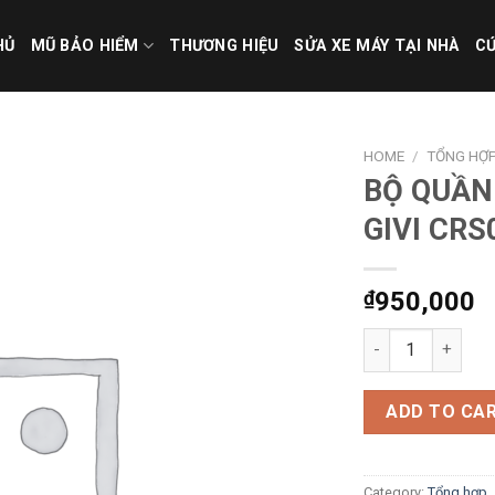
HỦ
MŨ BẢO HIỂM
THƯƠNG HIỆU
SỬA XE MÁY TẠI NHÀ
CỨ
HOME
/
TỔNG HỢ
BỘ QUẦN
GIVI CRS
₫
950,000
BỘ QUẦN ÁO MƯA 
ADD TO CA
Category:
Tổng hợp