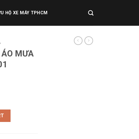
U HỘ XE MÁY TPHCM
P
 ÁO MƯA
01
GIVI CRS01 quantity
RT